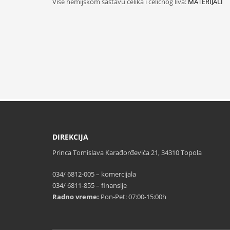
Više hemijskom sastavu čelika i čeličnog liva:
MATERIJALI
DIREKCIJA
Princa Tomislava Karađorđevića 21, 34310 Topola
034/ 6812-005 – komercijala
034/ 6811-855 – finansije
Radno vreme:
Pon-Pet: 07:00-15:00h