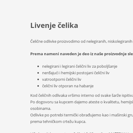
Livenje čelika
Čelične odlivke proizvodimo od nelegiranih, niskolegiranih i
Prema nameni naveden je deo iz naše proizvodnje sled
nelegirani i legirani čelični liv za poboljšanje
nerđajući i hemijski postojani čelični liv
vatrootporni čelični liv
čelični liv otporan na habanje
Kod čeličnih odlivaka vršimo interno od svake šarže ispiti
Po dogovoru sa kupcem dajemo ateste o kvalitetu, hemij
osobinama.
Odlivke po potrebi termički obrađujemo kao i mašinski gr
prema tehničkom crtežu kupca.