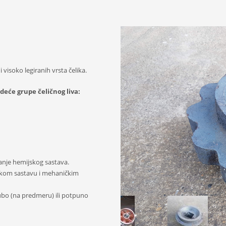
 visoko legiranih vrsta čelika.
eće grupe čeličnog liva:
vanje hemijskog sastava.
skom sastavu i mehaničkim
ubo (na predmeru) ili potpuno