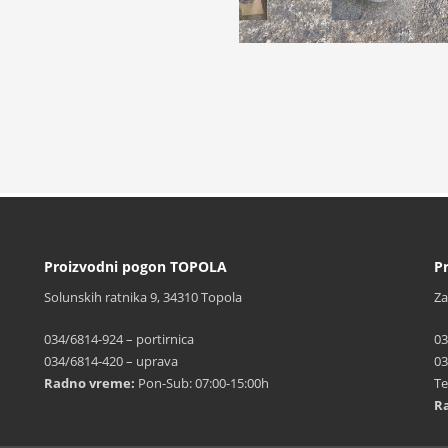
Proizvodni pogon TOPOLA
P
Solunskih ratnika 9, 34310 Topola
Za
034/6814-924 – portirnica
03
034/6814-420 – uprava
03
Radno vreme:
Pon-Sub: 07:00-15:00h
Te
R