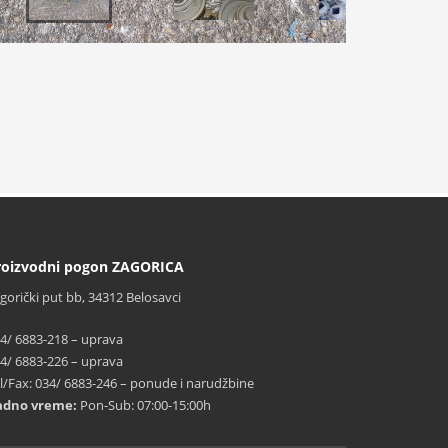
roizvodni pogon ZAGORICA
gorički put bb, 34312 Belosavci
4/ 6883-218 – uprava
4/ 6883-226 – uprava
l/Fax: 034/ 6883-246 – ponude i narudžbine
adno vreme:
Pon-Sub: 07:00-15:00h