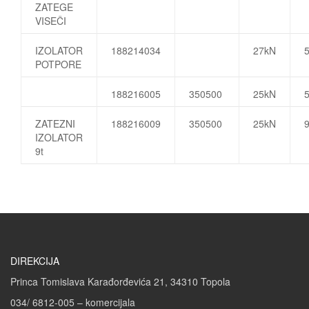
ZATEGE
VISEČI
IZOLATOR
188214034
27kN
POTPORE
188216005
350500
25kN
ZATEZNI
188216009
350500
25kN
IZOLATOR
9t
DIREKCIJA
Princa Tomislava Karađorđevića 21, 34310 Topola
034/ 6812-005 – komercijala