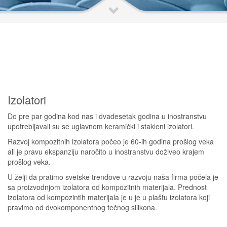
Izolatori
Do pre par godina kod nas i dvadesetak godina u inostranstvu
upotrebljavali su se uglavnom keramički i stakleni izolatori.
Razvoj kompozitnih izolatora počeo je 60-ih godina prošlog veka
ali je pravu ekspanziju naročito u inostranstvu doživeo krajem
prošlog veka.
U želji da pratimo svetske trendove u razvoju naša firma počela je
sa proizvodnjom izolatora od kompozitnih materijala. Prednost
izolatora od kompozintih materijala je u je u plaštu izolatora koji
pravimo od dvokomponentnog tečnog silikona.