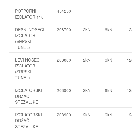
POTPORNI
454250
IZOLATOR 110
DESNI NOSEĆI
208700
2kN
6kN
1
IZOLATOR
(SRPSKI
TUNEL)
LEVI NOSEĆI
208800
2kN
6kN
1
IZOLATOR
(SRPSKI
TUNEL)
IZOLATORSKI
208900
2kN
6kN
1
DRŽAČ
STEZALJKE
IZOLATORSKI
208900
2kN
6kN
1
DRŽAČ
STEZALJKE