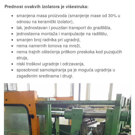
Prednost ovakvih izolatora je višestruka:
smanjena masa proizvoda (smanjenje mase od 30% u
odnosu na keramički izolator),
lak, jednostavan i pouzdan transport do gradilišta,
jednostavna montaža i manipulacije na radilištu,
smanjen broj radnika pri ugradnji,
nema namernih lomova na mreži,
nema trajnih oštećenja prilikom preskoka kod puzajućih
struja,
niski troškovi ugradnje i odrzavanja,
sposobnost samoispiranja pa je moguća ugradnja u
zagađenim sredinama i drugi.