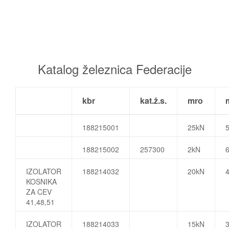
Katalog železnica Federacije
kbr
kat.ž.s.
mro
188215001
25kN
188215002
257300
2kN
IZOLATOR
188214032
20kN
KOSNIKA
ZA CEV
41,48,51
IZOLATOR
188214033
15kN