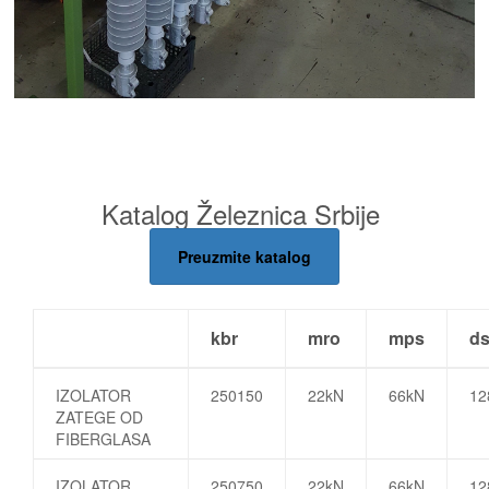
Katalog Železnica Srbije
Preuzmite katalog
kbr
mro
mps
d
IZOLATOR
250150
22kN
66kN
1
ZATEGE OD
FIBERGLASA
IZOLATOR
250750
22kN
66kN
1