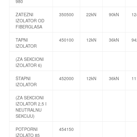
980
ZATEZNI
350500
22kN
90kN
1
IZOLATOR OD
FIBERGLASA
TAPNI
450100
12kN
36kN
9
IZOLATOR
(ZA SEKCIONI
IZOLATOR 6)
ŠTAPNI
452000
12kN
36kN
1
IZOLATOR
(ZA SEKCIONI
IZOLATOR 2,5 I
NEUTRALNU
SEKCIJU)
POTPORNI
454150
IZOLATO 85