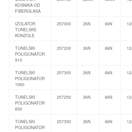
KOSNIKA OD
FIBERGLASA
IZOLATOR
257000
2kN
6kN
1
TUNELSKE
KONZOLE
TUNELSKI
257200
2kN
6kN
1
POLIGONATOR
910
TUNELSKI
257300
2kN
6kN
1
POLIGONATOR
1060
TUNELSKI
257250
2kN
6kN
1
POLIGONATOR
830
TUNELSKI
257350
2kN
6kN
1
POLIGONATOR