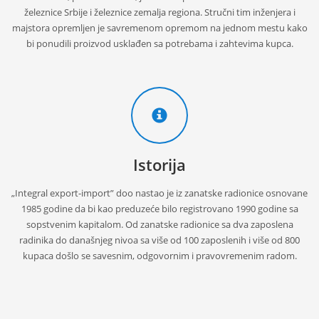
železnice Srbije i železnice zemalja regiona. Stručni tim inženjera i
majstora opremljen je savremenom opremom na jednom mestu kako
bi ponudili proizvod usklađen sa potrebama i zahtevima kupca.
Istorija
„Integral export-import” doo nastao je iz zanatske radionice osnovane
1985 godine da bi kao preduzeće bilo registrovano 1990 godine sa
sopstvenim kapitalom. Od zanatske radionice sa dva zaposlena
radinika do današnjeg nivoa sa više od 100 zaposlenih i više od 800
kupaca došlo se savesnim, odgovornim i pravovremenim radom.