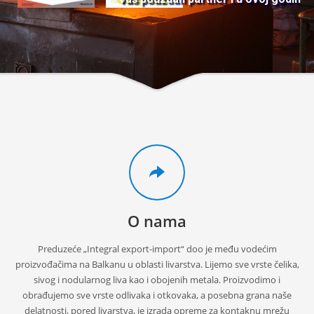
O nama
Preduzeće „Integral export-import“ doo je među vodećim
proizvođačima na Balkanu u oblasti livarstva. Lijemo sve vrste čelika,
sivog i nodularnog liva kao i obojenih metala. Proizvodimo i
obrađujemo sve vrste odlivaka i otkovaka, a posebna grana naše
delatnosti, pored livarstva, je izrada opreme za kontaknu mrežu